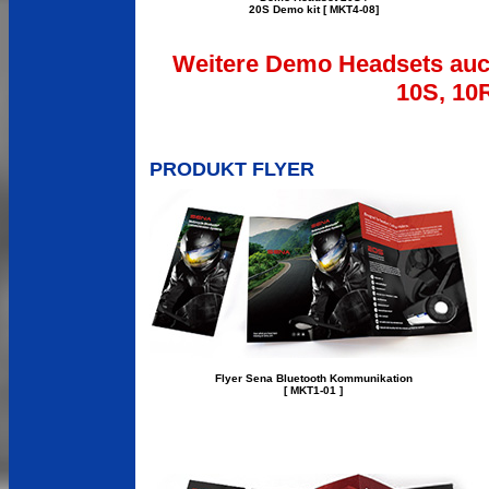
20S Demo kit [ MKT4-08]
Weitere Demo Headsets auch
10S, 10R
PRODUKT FLYER
Flyer Sena Bluetooth Kommunikation
[ MKT1-01 ]