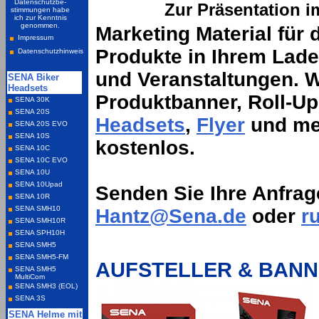
Zur Präsentation 
Marketing Material für 
Produkte in Ihrem Lad
und Veranstaltungen. W
Produktbanner, Roll-Ups
Headsets
,
Flyer
und me
kostenlos.
Senden Sie Ihre Anfrag
Hantz@Sena.de
oder
r
AUFSTELLER & BAN