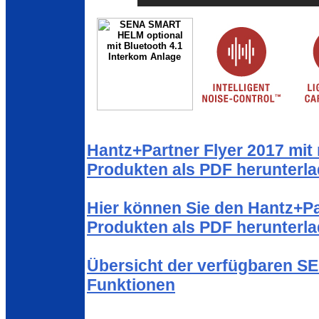
Hantz+Partner Flyer 2017 mit
Produkten als PDF herunterl
Hier können Sie den Hantz+Pa
Produkten als PDF herunterl
Übersicht der verfügbaren S
Funktionen