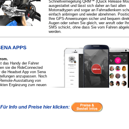
Schnellverriegelung QRM™ (Quick Release Mou
ausgestattet und lässt sich daher an fast allen
Motorradtypen und sogar an Fahrradlenkern sch
einfach anbringen und wieder abnehmen. Positio
Ihre GPS-Anweisungen sicher und bequem direkt
Augen oder sehen Sie gleich, wer anruft oder Ih
SMS schickt, ohne dass Sie vom Fahren abgel
werden.
SENA APPS
trom.
t das Handy der Fahrer
en sie die RideConnected
r die Headset App von Sena
tellungen anzupassen. Noch
r Remote-Ausstattung von
fekten Ergänzung zum neuen
Für Info und Preise hier klicken: