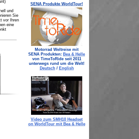
nt)
nell und
nieren Sie
 vor Ihren
nen eine
enkt