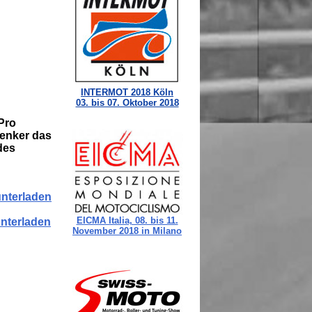
Pro
Lenker das
des
unterladen
unterladen