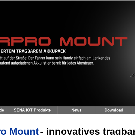
ro Mount
- innovatives tragba