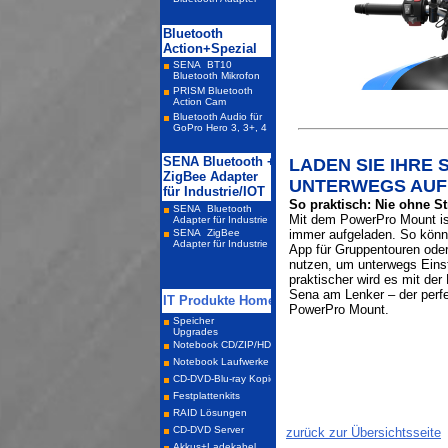
LADEN SIE IHRE 
UNTERWEGS AUF
So praktisch: Nie ohne S
Mit dem PowerPro Mount is
immer aufgeladen. So könn
App für Gruppentouren ode
nutzen, um unterwegs Eins
praktischer wird es mit de
Sena am Lenker – der per
PowerPro Mount.
zurück zur Übersichtsseite