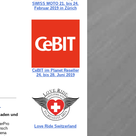
T
laden und
erPro
nsch
Sena