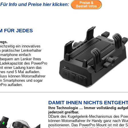
Für Info und Preise hier klicken:
M FÜR JEDES
wegs.
ichzeitig ein innovatives
 praktischer Lenkerhalter
Smartphone einfach
 bequem am Lenker Ihres
e Ladekapazität des PowerPro
mit einer Ladung kann das
nes rund 5 Mal aufladen.
uss können Motorradfahrer
von Smartphones und sogar
Pro aufladen.
DAMIT IHNEN NICHTS ENTGEH
Ihre Technologie … Immer vollständig aufge
jederzeit greifbar.
DDank des Kugelgelenk-Mechanismus des Pow
können Motorradfahrer ihr Handy ganz nach Wu
positionieren. Das PowerPro Mount ist mit der 